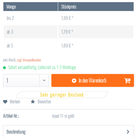
Menge
Stückpreis
bis
2
1,99 € *
ab
3
1,79 € *
ab
5
1,69 € *
inkl. MwSt.
zzgl. Versandkosten
Sofort versandfertig, Lieferzeit ca. 1-3 Werktage
In den
Warenkorb
Sehr geringer Bestand
Merken
Bewerten
Artikel-Nr.:
bead-11-si-gelb
Beschreibung