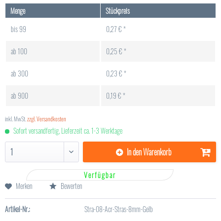
Menge
Stückpreis
bis
99
0,27 € *
ab
100
0,25 € *
ab
300
0,23 € *
ab
900
0,19 € *
inkl. MwSt.
zzgl. Versandkosten
Sofort versandfertig, Lieferzeit ca. 1-3 Werktage
In den
Warenkorb
Verfügbar
Merken
Bewerten
Artikel-Nr.:
Stra-08-Acr-Stras-8mm-Gelb