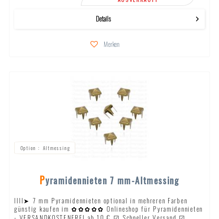
Details
Merken
Altmessing
Pyramidennieten 7 mm-Altmessing
llll➤ 7 mm Pyramidennieten optional in mehreren Farben
günstig kaufen im ✿✿✿✿✿ Onlineshop für Pyramidennieten
- VERSANDKOSTENFREI ab 10 € ☑ Schneller Versand ☑