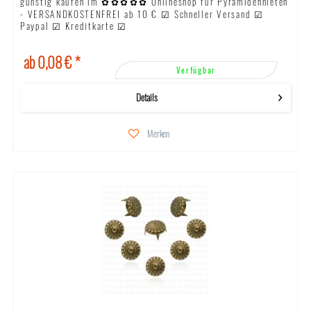
günstig kaufen im ✿✿✿✿✿ Onlineshop für Pyramidennieten
- VERSANDKOSTENFREI ab 10 € ☑ Schneller Versand ☑
Paypal ☑ Kreditkarte ☑
ab 0,08 € *
Verfügbar
Details
Merken