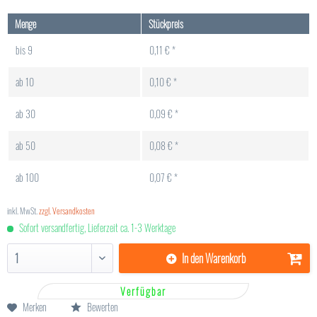
Menge
Stückpreis
bis
9
0,11 € *
ab
10
0,10 € *
ab
30
0,09 € *
ab
50
0,08 € *
ab
100
0,07 € *
inkl. MwSt.
zzgl. Versandkosten
Sofort versandfertig, Lieferzeit ca. 1-3 Werktage
In den
Warenkorb
Verfügbar
Merken
Bewerten