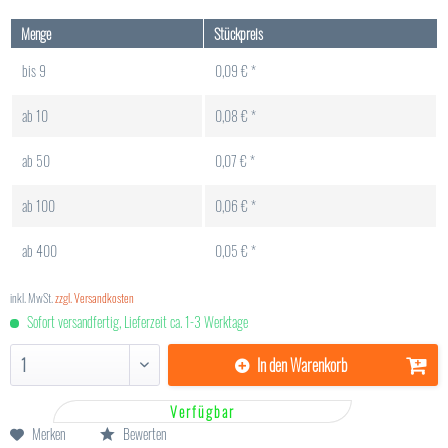
Menge
Stückpreis
bis
9
0,09 € *
ab
10
0,08 € *
ab
50
0,07 € *
ab
100
0,06 € *
ab
400
0,05 € *
inkl. MwSt.
zzgl. Versandkosten
Sofort versandfertig, Lieferzeit ca. 1-3 Werktage
In den
Warenkorb
Verfügbar
Merken
Bewerten