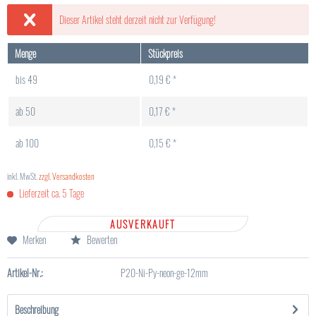
Dieser Artikel steht derzeit nicht zur Verfügung!
Menge
Stückpreis
bis
49
0,19 € *
ab
50
0,17 € *
ab
100
0,15 € *
inkl. MwSt.
zzgl. Versandkosten
Lieferzeit ca. 5 Tage
AUSVERKAUFT
Merken
Bewerten
Artikel-Nr.:
P20-Ni-Py-neon-ge-12mm
Beschreibung