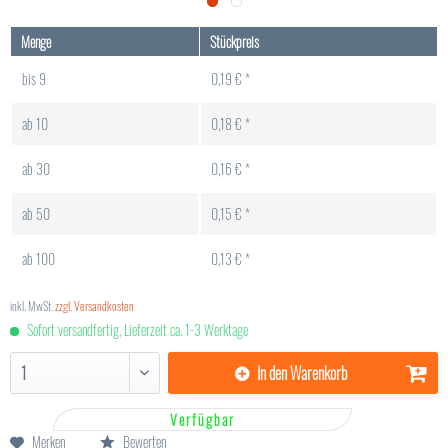
Menge
Stückpreis
bis
9
0,19 € *
ab
10
0,18 € *
ab
30
0,16 € *
ab
50
0,15 € *
ab
100
0,13 € *
inkl. MwSt.
zzgl. Versandkosten
Sofort versandfertig, Lieferzeit ca. 1-3 Werktage
In den
Warenkorb
Verfügbar
Merken
Bewerten