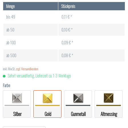
Menge
Stückpreis
bis
49
0,11 € *
ab
50
0,10 € *
ab
100
0,09 € *
ab
500
0,08 € *
inkl. MwSt.
zzgl. Versandkosten
Sofort versandfertig, Lieferzeit ca. 1-3 Werktage
Farbe
Silber
Gold
Gunmetall
Altmessing