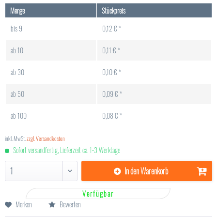
Menge
Stückpreis
bis
9
0,12 € *
ab
10
0,11 € *
ab
30
0,10 € *
ab
50
0,09 € *
ab
100
0,08 € *
inkl. MwSt.
zzgl. Versandkosten
Sofort versandfertig, Lieferzeit ca. 1-3 Werktage
In den
Warenkorb
Verfügbar
Merken
Bewerten