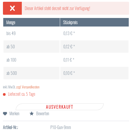
Dieser Artikel steht derzeit nicht zur Verfügung!
Menge
Stückpreis
bis
49
0,13 € *
ab
50
0,12 € *
ab
100
0,11 € *
ab
500
0,10 € *
inkl. MwSt.
zzgl. Versandkosten
Lieferzeit ca. 5 Tage
AUSVERKAUFT
Merken
Bewerten
Artikel-Nr.:
P10-Gun-9mm