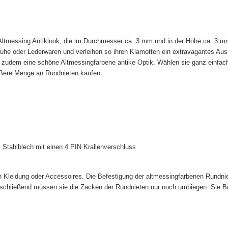
Altmessing Antiklook, die im Durchmesser ca. 3 mm und in der Höhe ca. 3 
huhe oder Lederwaren und verleihen so ihren Klamotten ein extravagantes Aus
en zudem eine schöne Altmessingfarbene antike Optik. Wählen sie ganz einf
rößere Menge an Rundnieten kaufen.
s Stahlblech mit einen 4 PIN Krallenverschluss
Kleidung oder Accessoires. Die Befestigung der altmessingfarbenen Rundniete
nschließend müssen sie die Zacken der Rundnieten nur noch umbiegen. Sie B