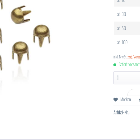
ab
30
ab
50
ab
100
inkl. MwSt.
zzgl. Ver
Sofort versandf
Merken
Artikel-Nr.: