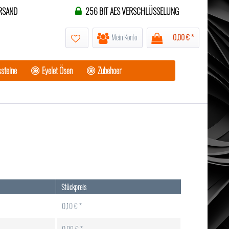
RSAND
256 BIT AES VERSCHLÜSSELUNG
Mein Konto
0,00 € *
steine
Eyelet Ösen
Zubehoer
Stückpreis
0,10 € *
0,09 € *