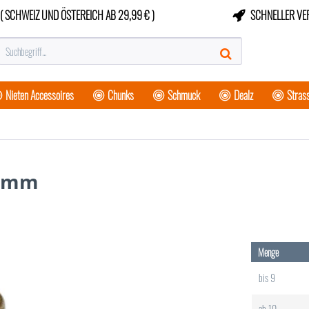
( SCHWEIZ UND ÖSTEREICH AB 29,99 € )
SCHNELLER VE
Nieten Accessoires
Chunks
Schmuck
Dealz
Strass
3 mm
Menge
bis
9
ab
10