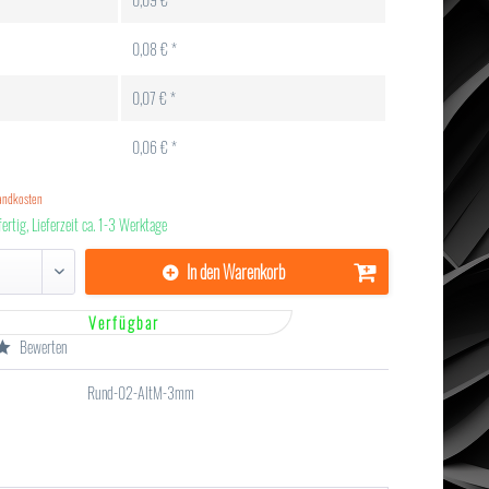
0,08 € *
0,07 € *
0,06 € *
sandkosten
ertig, Lieferzeit ca. 1-3 Werktage
In den
Warenkorb
Verfügbar
Bewerten
Rund-02-AltM-3mm