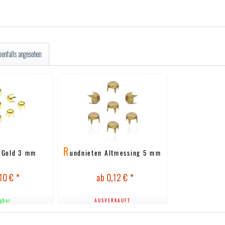
benfalls angesehen
R
 Gold 3 mm
undnieten Altmessing 5 mm
10 € *
ab 0,12 € *
gbar
AUSVERKAUFT