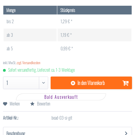
Menge
Stückpreis
bis
2
1,29 € *
ab
3
1,19 € *
ab
5
0,99 € *
inkl. MwSt.
zzgl. Versandkosten
Sofort versandfertig, Lieferzeit ca. 1-3 Werktage
In den
Warenkorb
Bald Ausverkauft
Merken
Bewerten
Artikel-Nr.:
bead-03-si-git
Beschreibung