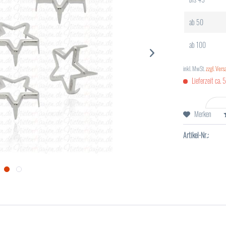
ab
50
ab
100
inkl. MwSt.
zzgl. Ver
Lieferzeit ca. 
Merken
Artikel-Nr.: