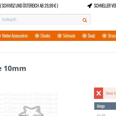
( SCHWEIZ UND ÖSTEREICH AB 29,99 € )
SCHNELLER VE
Nieten Accessoires
Chunks
Schmuck
Dealz
Strass
me 10mm
Dieser A
Menge
bis
49