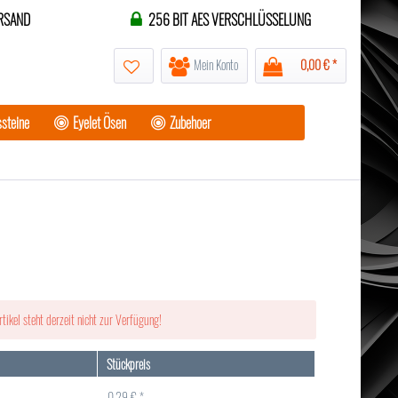
RSAND
256 BIT AES VERSCHLÜSSELUNG
Mein Konto
0,00 € *
steine
Eyelet Ösen
Zubehoer
rtikel steht derzeit nicht zur Verfügung!
Stückpreis
0,29 € *