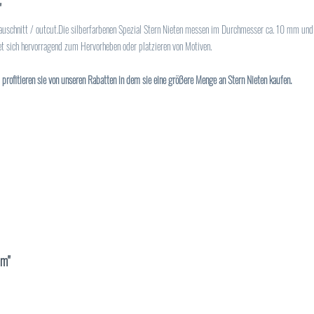
"
 auschnitt / outcut.Die silberfarbenen Spezial Stern Nieten messen im Durchmesser ca. 10 mm un
net sich hervorragend zum Hervorheben oder platzieren von Motiven.
profitieren sie von unseren Rabatten in dem sie eine größere Menge an Stern Nieten kaufen.
mm"