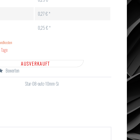
0,27 € *
0,25 € *
sandkosten
5 Tage
AUSVERKAUFT
Bewerten
Star-08-outc-10mm-Si