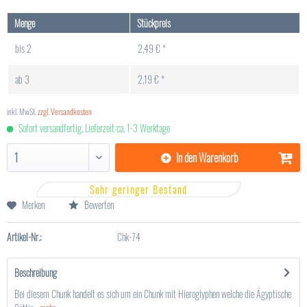
Menge
Stückpreis
bis
2
2,49 € *
ab
3
2,19 € *
inkl. MwSt.
zzgl. Versandkosten
Sofort versandfertig, Lieferzeit ca. 1-3 Werktage
In den
Warenkorb
Sehr geringer Bestand
Merken
Bewerten
Artikel-Nr.:
Chk-74
Beschreibung
Bei diesem Chunk handelt es sich um ein Chunk mit Hieroglyphen welche die Ägyptische