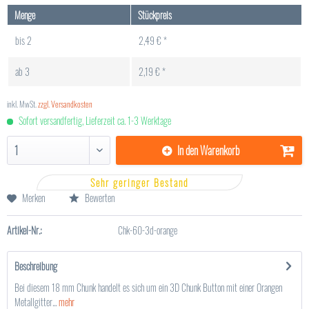
Menge
Stückpreis
bis
2
2,49 € *
ab
3
2,19 € *
inkl. MwSt.
zzgl. Versandkosten
Sofort versandfertig, Lieferzeit ca. 1-3 Werktage
In den
Warenkorb
Sehr geringer Bestand
Merken
Bewerten
Artikel-Nr.:
Chk-60-3d-orange
Beschreibung
Bei diesem 18 mm Chunk handelt es sich um ein 3D Chunk Button mit einer Orangen
Metallgitter...
mehr