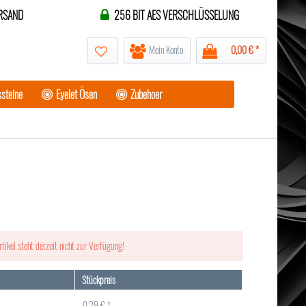
RSAND
256 BIT AES VERSCHLÜSSELUNG
Mein Konto
0,00 € *
steine
Eyelet Ösen
Zubehoer
rtikel steht derzeit nicht zur Verfügung!
Stückpreis
0,29 € *