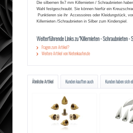
Die silbernen 9x7 mm Killernieten / Schraubnieten hab
Wahl festgeschraubt. Sie können hierfür ein Kreuzschra
Punktieren sie ihr Accessoires oder Kleidungstück, vor
Killernieten /Schraubnieten in Silber zum Kinderspiel.
schraubnieten killernieten spikes
Weiterführende Links zu "Killernieten - Schraubnieten - 
schraubnieten kaufen
schraubnieten silber
Fragen zum Artikel?
schraubnieten altgold
Weitere Artikel von Nietenkaufen.de
schraubnieten gold
killernieten kaufen
killernieten spikes
killer nieten kaufen
Ähnliche Artikel
Kunden kauften auch
Kunden haben sich e
killernieten silber
killernieten altgold
killernieten gold
schraubnieten onlineshop
killernieten gold
schraubnieten günstig
Killernieten günstig
Lederniten günstig