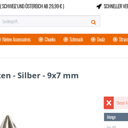
( SCHWEIZ UND ÖSTEREICH AB 29,99 € )
SCHNELLER VE
Nieten Accessoires
Chunks
Schmuck
Dealz
Strass
ten - Silber - 9x7 mm
Dieser A
Menge
bis
49