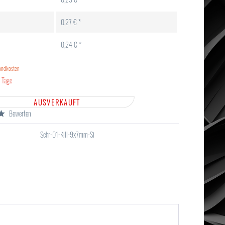
0,27 € *
0,24 € *
sandkosten
5 Tage
AUSVERKAUFT
Bewerten
Schr-01-Kill-9x7mm-Si