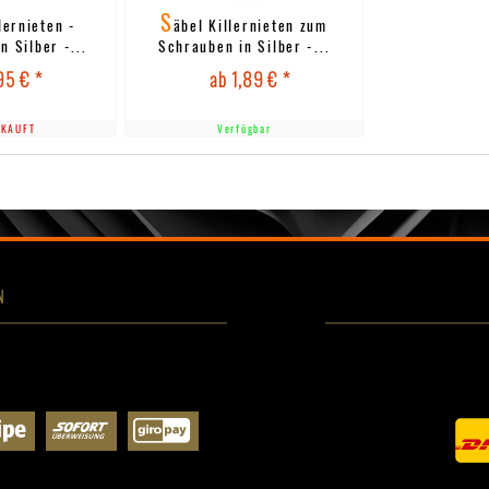
S
lernieten -
äbel Killernieten zum
 Silber -...
Schrauben in Silber -...
95 € *
ab 1,89 € *
KAUFT
Verfügbar
N