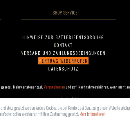
SHOP SERVICE
HINWEISE ZUR BATTERIEENTSORGUNG
KONTAKT
VERSAND UND ZAHLUNGSBEDINGUNGEN
VERTRAG WIDERRUFEN
DATENSCHUTZ
l. gesetzl. Mehrwertsteuer zzgl.
Versandkosten
und ggf. Nachnahmegebühren, wenn nicht an
nietenkaufen.de @ 2019
d und stets gesetzt werden. Andere Cookies, die den Komfort bei Benutzung dieser Website erhöhen
einfachen sollen, werden nur mit Ihrer Zustimmung gesetzt.
Mehr Informationen