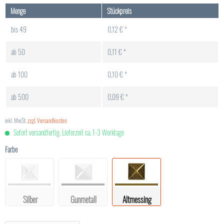
Menge
Stückpreis
bis
49
0,12 € *
ab
50
0,11 € *
ab
100
0,10 € *
ab
500
0,09 € *
inkl. MwSt.
zzgl. Versandkosten
Sofort versandfertig, Lieferzeit ca. 1-3 Werktage
Farbe
Silber
Gunmetall
Altmessing