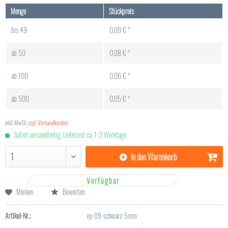
Menge
Stückpreis
bis
49
0,09 € *
ab
50
0,08 € *
ab
100
0,06 € *
ab
500
0,05 € *
inkl. MwSt.
zzgl. Versandkosten
Sofort versandfertig, Lieferzeit ca. 1-3 Werktage
In den
Warenkorb
Verfügbar
Merken
Bewerten
Artikel-Nr.:
ey-09-schwarz-5mm