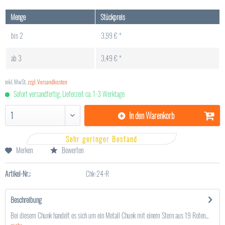
Menge
Stückpreis
bis
2
3,99 € *
ab
3
3,49 € *
inkl. MwSt.
zzgl. Versandkosten
Sofort versandfertig, Lieferzeit ca. 1-3 Werktage
In den
Warenkorb
Sehr geringer Bestand
Merken
Bewerten
Artikel-Nr.:
Chk-24-R
Beschreibung
Bei diesem Chunk handelt es sich um ein Metall Chunk mit einem Stern aus 19 Roten...