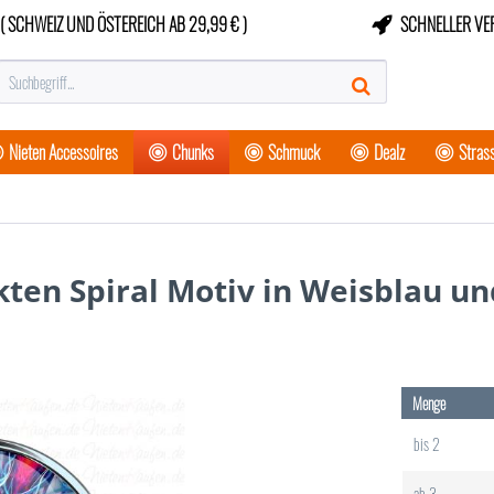
( SCHWEIZ UND ÖSTEREICH AB 29,99 € )
SCHNELLER VE
Nieten Accessoires
Chunks
Schmuck
Dealz
Strass
ten Spiral Motiv in Weisblau un
Menge
bis
2
ab
3