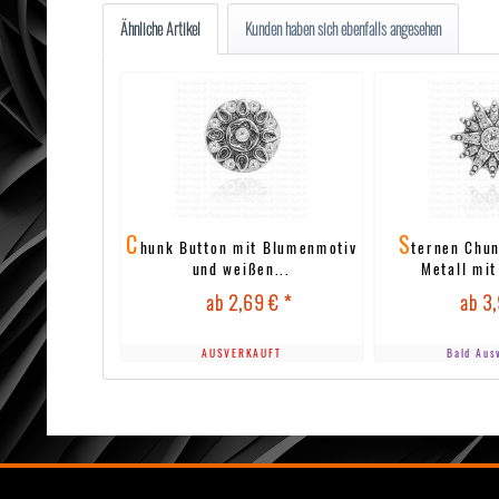
Ähnliche Artikel
Kunden haben sich ebenfalls angesehen
C
S
hunk Button mit Blumenmotiv
ternen Chun
und weißen...
Metall mit
ab 2,69 € *
ab 3,
AUSVERKAUFT
Bald Aus