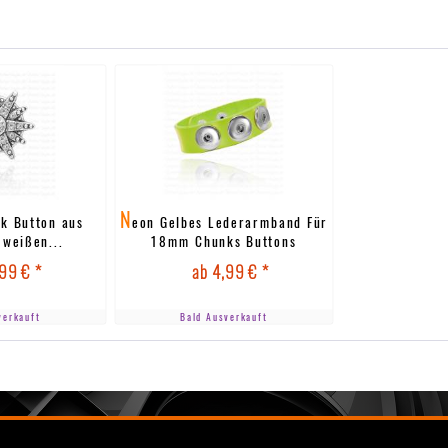
N
k Button aus
eon Gelbes Lederarmband Für
 weißen...
18mm Chunks Buttons
99 € *
ab 4,99 € *
verkauft
Bald Ausverkauft