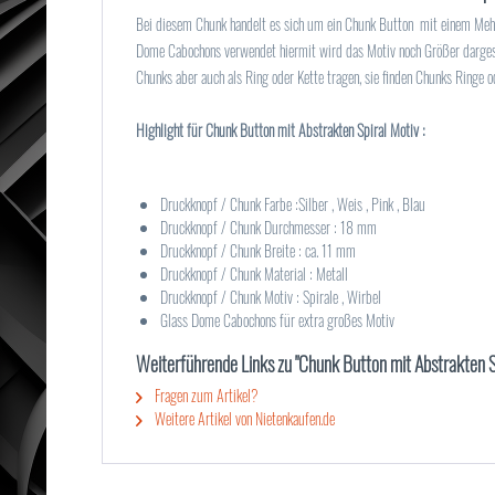
Bei diesem Chunk handelt es sich um ein Chunk Button mit einem Mehr
Dome Cabochons verwendet hiermit wird das Motiv noch Größer dargest
Chunks aber auch als Ring oder Kette tragen, sie finden Chunks Ringe 
Highlight für Chunk Button mit Abstrakten Spiral Motiv :
Druckknopf / Chunk Farbe :Silber , Weis , Pink , Blau
Druckknopf / Chunk Durchmesser : 18 mm
Druckknopf / Chunk Breite : ca. 11 mm
Druckknopf / Chunk Material : Metall
Druckknopf / Chunk Motiv : Spirale , Wirbel
Glass Dome Cabochons für extra großes Motiv
Weiterführende Links zu "Chunk Button mit Abstrakten Sp
Fragen zum Artikel?
Weitere Artikel von Nietenkaufen.de