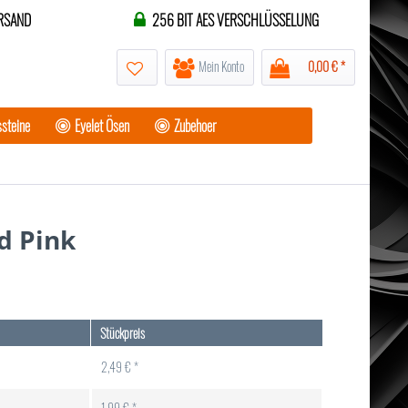
RSAND
256 BIT AES VERSCHLÜSSELUNG
Mein Konto
0,00 € *
steine
Eyelet Ösen
Zubehoer
d Pink
Stückpreis
2,49 € *
1,99 € *