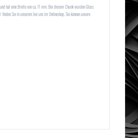
nd hat eine Breite von ca. 11 mm. Bei diesem Chunk wurden Glass
inden Sie in unserem bei uns im Onlineshop. Sie können unsere